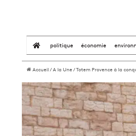
élément de menu
politique
économie
environ
Accueil
/
A la Une
/
Totem Provence à la conqu