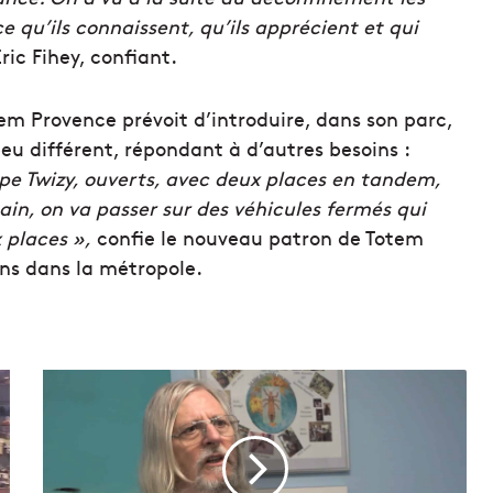
e qu’ils connaissent, qu’ils apprécient et qui
ric Fihey, confiant.
em Provence prévoit d’introduire, dans son parc,
u différent, répondant à d’autres besoins :
ype Twizy, ouverts, avec deux places en tandem,
ain, on va passer sur des véhicules fermés qui
 places »,
confie le nouveau patron de Totem
ans dans la métropole.
D
i
d
i
e