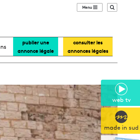
Sidebar (barre lat
Recherche
publier une
consulter les
ans
annonce légale
annonces légales
web tv
made in sud