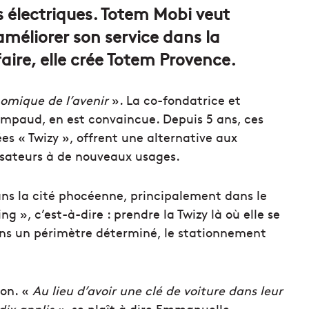
es électriques. Totem Mobi veut
méliorer son service dans la
aire, elle crée Totem Provence.
omique de l’avenir
». La co-fondatrice et
paud, en est convaincue. Depuis 5 ans, ces
ées «
Twizy
», offrent une alternative aux
ilisateurs à de nouveaux usages.
dans la cité phocéenne, principalement dans le
ting
», c’est-à-dire : prendre la Twizy là où elle se
dans un périmètre déterminé, le stationnement
ion. «
Au lieu d’avoir une clé de voiture dans leur
ix applis »,
se plaît à dire Emmanuelle