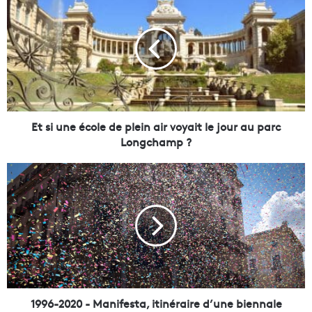
t
s
i
u
n
e
é
c
o
Et si une école de plein air voyait le jour au parc
l
Longchamp ?
e
d
1
e
9
p
9
l
6
e
-
i
2
n
0
a
2
i
0
r
-
1996-2020 - Manifesta, itinéraire d’une biennale