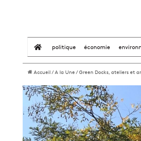
élément de menu
politique
économie
environ
Accueil
/
A la Une
/
Green Docks, ateliers et 