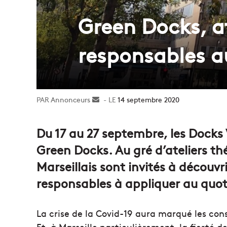
Green Docks, a
responsables a
Annonceurs
Envoyer
14 septembre 2020
un
courriel
Du 17 au 27 septembre, les Docks 
Green Docks. Au gré d’ateliers th
Marseillais sont invités à découvri
responsables à appliquer au quot
La crise de la Covid-19 aura marqué les co
Et, à Marseille particulièrement, la fierté 