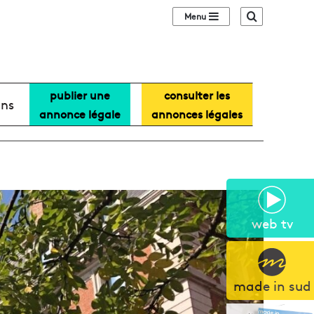
Sidebar (barre lat
Recherche
publier une
consulter les
ans
annonce légale
annonces légales
web tv
made in sud