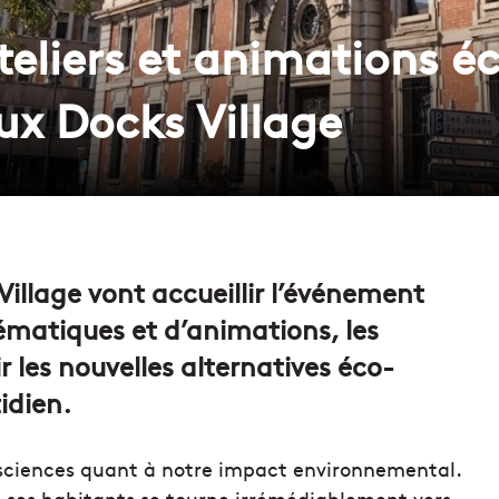
teliers et animations é
ux Docks Village
Village vont accueillir l’événement
ématiques et d’animations, les
r les nouvelles alternatives éco-
idien.
nsciences quant à notre impact environnemental.
de ses habitants se tourne irrémédiablement vers