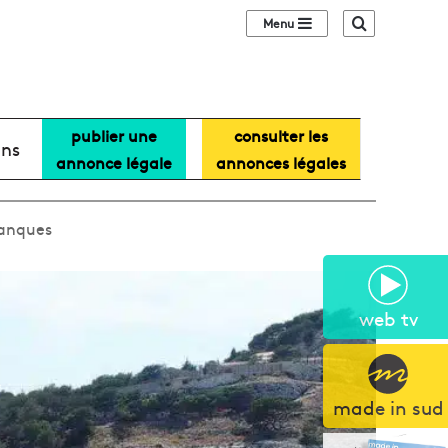
Sidebar (barre lat
Recherche
publier une
consulter les
ans
annonce légale
annonces légales
lanques
web tv
made in sud