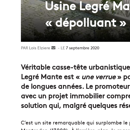
Usine Legré Man
« dépolluant » 
Loïs Elziere
Envoyer
7 septembre 2020
un
courriel
Véritable casse-tête urbanistique,
Legré Mante est «
une verrue
» po
de longues années. Le promoteur 
avec un projet immobilier compre
solution qui, malgré quelques rése
C’est un site remarquable qui surplombe le 