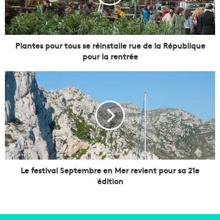
e
s
p
o
u
Plantes pour tous se réinstalle rue de la République
r
pour la rentrée
t
o
L
u
e
s
f
s
e
e
s
r
t
é
i
i
v
n
a
s
l
Le festival Septembre en Mer revient pour sa 21e
t
S
édition
a
e
l
p
l
t
e