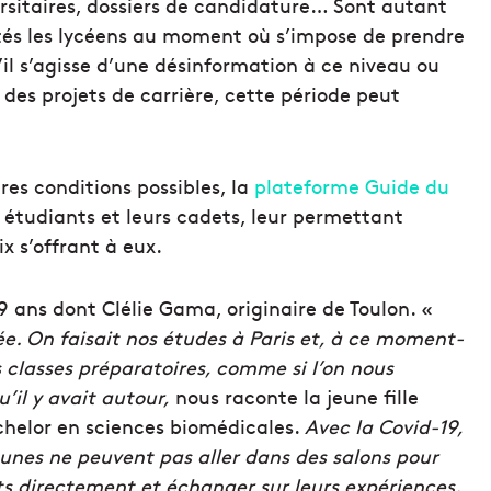
rsitaires, dossiers de candidature… Sont autant
tés les lycéens au moment où s’impose de prendre
’il s’agisse d’une désinformation à ce niveau ou
 des projets de carrière, cette période peut
ures conditions possibles, la
plateforme Guide du
 étudiants et leurs cadets, leur permettant
x s’offrant à eux.
9 ans dont Clélie Gama, originaire de Toulon. «
ée. On faisait nos études à Paris et, à ce moment-
s classes préparatoires, comme si l’on nous
’il y avait autour,
nous raconte la jeune fille
achelor en sciences biomédicales.
Avec la Covid-19,
eunes ne peuvent pas aller dans des salons pour
nts directement et échanger sur leurs expériences.