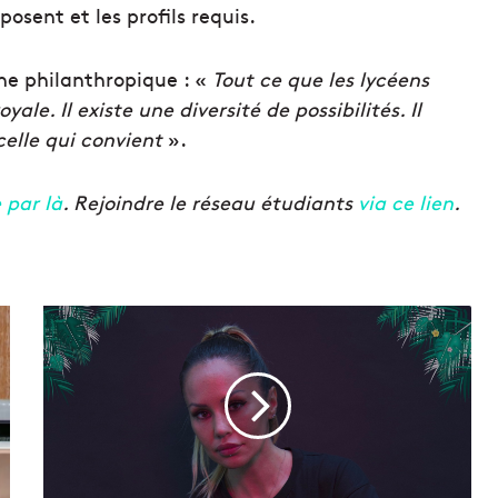
posent et les profils requis.
he philanthropique : «
Tout ce que les lycéens
oyale. Il existe une diversité de possibilités. Il
celle qui convient
».
 par là
. Rejoindre le réseau étudiants
via ce lien
.
A
v
e
c
D
e
b
o