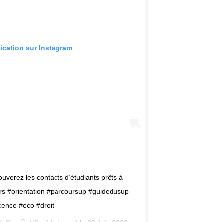
lication sur Instagram
uverez les contacts d’étudiants prêts à
.prs #orientation #parcoursup #guidedusup
cence #eco #droit