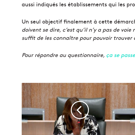
aussi indiqués les établissements qui les pro
Un seul objectif finalement à cette démarc
doivent se dire, c’est qu’il n’y a pas de voie r
suffit de les connaître pour pouvoir trouver 
Pour répondre au questionnaire,
ça se passe
M
a
r
s
e
i
l
l