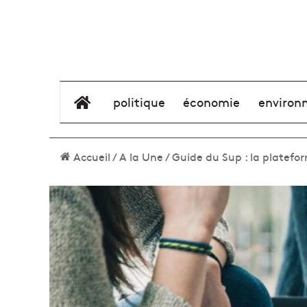
élément de menu
politique
économie
environ
Accueil
/
A la Une
/
Guide du Sup : la platefo