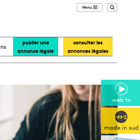
Sidebar (barre lat
Recherche
publier une
consulter les
ans
annonce légale
annonces légales
web tv
made in sud