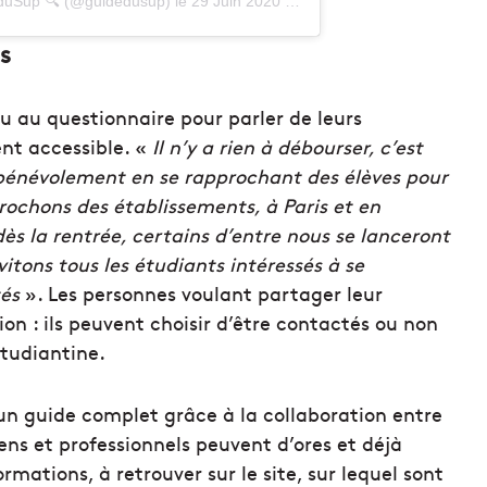
duSup 🔍
(@guidedusup) le
29 Juin 2020 à 10 :54 PDT
s
du au questionnaire pour parler de leurs
ent accessible. «
Il n’y a rien à débourser, c’est
e bénévolement en se rapprochant des élèves pour
rochons des établissements, à Paris et en
 dès la rentrée, certains d’entre nous se lanceront
itons tous les étudiants intéressés à se
tés
». Les personnes voulant partager leur
n : ils peuvent choisir d’être contactés ou non
studiantine.
un guide complet grâce à la collaboration entre
ens et professionnels peuvent d’ores et déjà
rmations, à retrouver sur le site, sur lequel sont