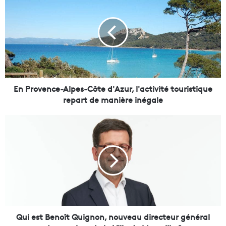
n
P
r
o
v
e
n
c
e
En Provence-Alpes-Côte d'Azur, l'activité touristique
-
repart de manière inégale
A
l
Q
p
u
e
i
s
e
-
s
C
t
ô
B
t
e
e
n
d
o
Qui est Benoît Quignon, nouveau directeur général
'