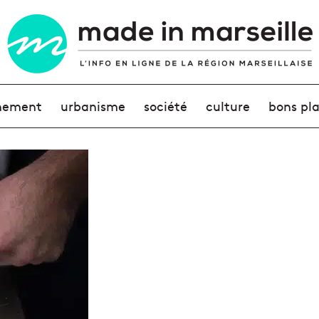
nement
urbanisme
société
culture
bons pl