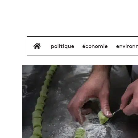
élément de menu
politique
économie
environ