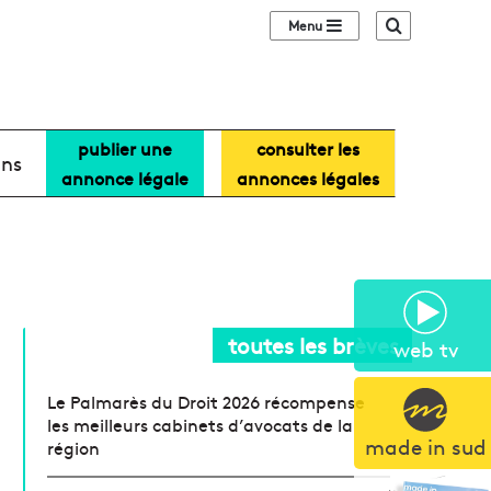
Sidebar (barre lat
Recherche
publier une
consulter les
ans
annonce légale
annonces légales
toutes les brèves
web tv
Le Palmarès du Droit 2026 récompense
les meilleurs cabinets d’avocats de la
made in sud
région