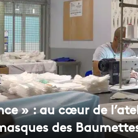
nce » : au cœur de l’ate
 masques des Baumette