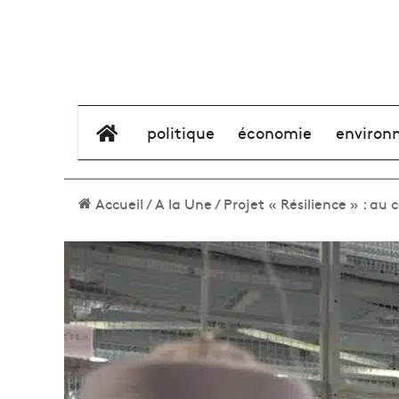
élément de menu
politique
économie
environ
Accueil
/
A la Une
/
Projet « Résilience » : a