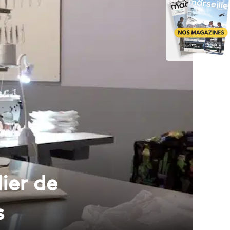
lier de
s