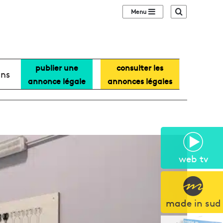
Sidebar (barre lat
Recherche
publier une
consulter les
ans
annonce légale
annonces légales
web tv
made in sud