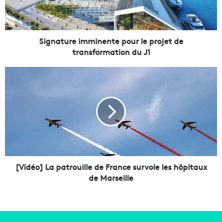
u
r
e
i
Signature imminente pour le projet de
m
transformation du J1
m
i
[
n
V
e
i
n
d
t
é
e
o
p
]
o
L
u
a
r
p
[Vidéo] La patrouille de France survole les hôpitaux
l
a
de Marseille
e
t
p
r
r
o
o
u