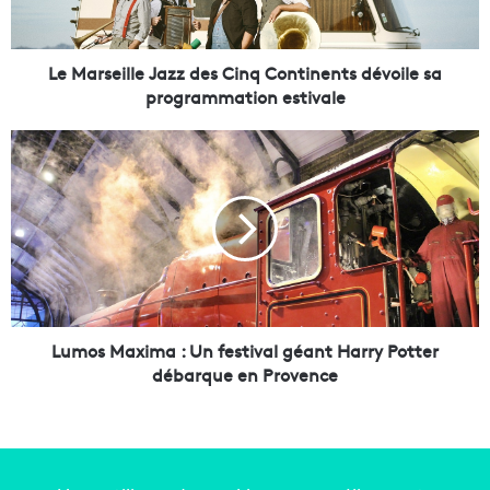
e
i
l
l
Le Marseille Jazz des Cinq Continents dévoile sa
e
programmation estivale
J
a
L
z
u
z
m
d
o
e
s
s
M
C
a
i
x
n
i
q
m
Lumos Maxima : Un festival géant Harry Potter
C
a
débarque en Provence
o
:
n
U
t
n
i
f
n
e