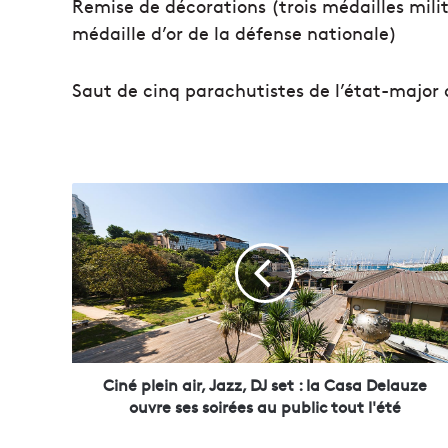
Remise de décorations (trois médailles mili
médaille d’or de la défense nationale)
Saut de cinq parachutistes de l’état-major 
C
i
n
é
p
l
e
i
n
a
Ciné plein air, Jazz, DJ set : la Casa Delauze
i
ouvre ses soirées au public tout l'été
r
,