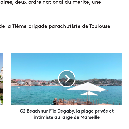
taires, deux ordre national du mérite, une
de la 11ème brigade parachutiste de Toulouse
C
2
B
e
a
c
h
s
u
r
C2 Beach sur l'île Degaby, la plage privée et
l
intimiste au large de Marseille
'
î