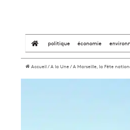
élément de menu
politique
économie
environ
Accueil
/
A la Une
/
A Marseille, la Fête nation