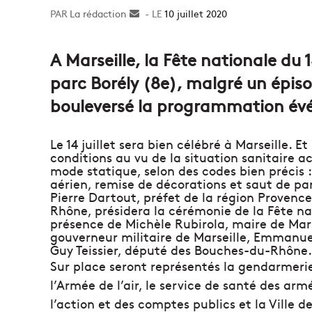
La rédaction
Envoyer
10 juillet 2020
un
courriel
A Marseille, la Fête nationale du 1
parc Borély (8e), malgré un épis
bouleversé la programmation évé
Le 14 juillet sera bien célébré à Marseille. E
conditions au vu de la situation sanitaire a
mode statique, selon des codes bien précis :
aérien, remise de décorations et saut de pa
Pierre Dartout, préfet de la région Provenc
Rhône, présidera la cérémonie de la Fête na
présence de Michèle Rubirola, maire de Mars
gouverneur militaire de Marseille, Emmanue
Guy Teissier, député des Bouches-du-Rhône.
Sur place seront représentés la gendarmerie
l’Armée de l’air, le service de santé des armé
l’action et des comptes publics et la Ville de