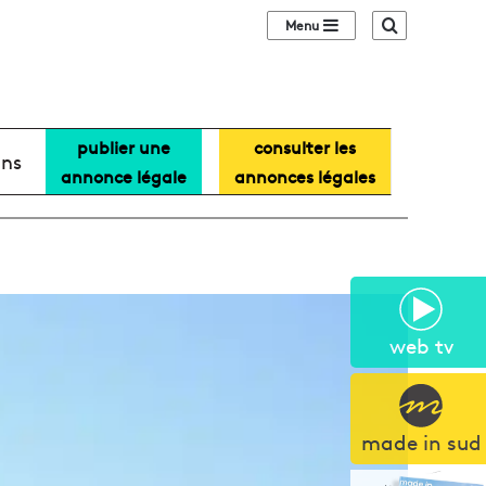
Sidebar (barre lat
Recherche
publier une
consulter les
ans
annonce légale
annonces légales
web tv
made in sud