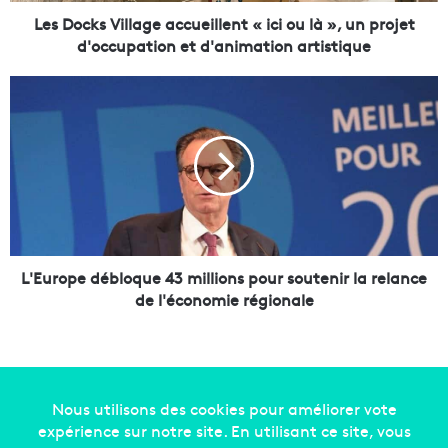
V
i
Les Docks Village accueillent « ici ou là », un projet
l
d'occupation et d'animation artistique
l
a
L
g
'
e
E
a
u
c
r
c
o
u
p
e
e
i
d
l
é
L'Europe débloque 43 millions pour soutenir la relance
l
b
de l'économie régionale
e
l
n
o
t
q
«
u
i
e
c
4
Copyright © 2014-2022
Made in Marseille
. Tous droits
i
3