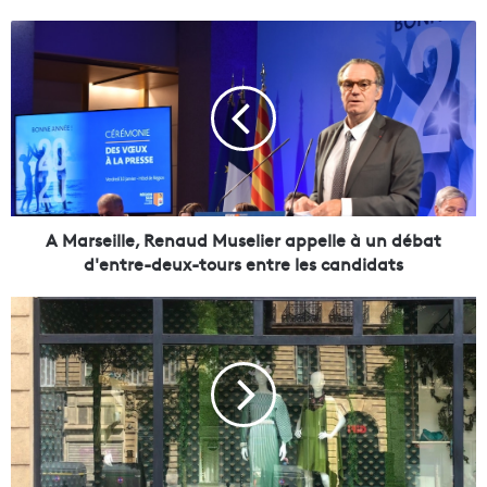
A
M
a
r
s
e
i
l
l
e
A Marseille, Renaud Muselier appelle à un débat
,
d'entre-deux-tours entre les candidats
R
e
F
n
a
a
b
u
@
d
F
M
a
u
s
s
k