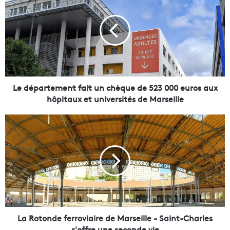
e
d
é
p
a
r
t
e
m
Le département fait un chèque de 523 000 euros aux
e
hôpitaux et universités de Marseille
n
t
L
f
a
a
R
i
o
t
t
u
o
n
n
c
d
h
e
è
f
La Rotonde ferroviaire de Marseille - Saint-Charles
q
e
s'offre une seconde vie