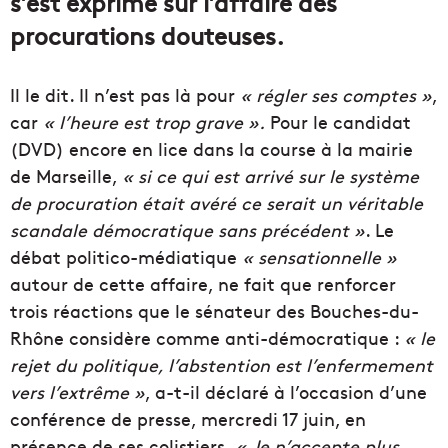
s’est exprimé sur l’affaire des
procurations douteuses.
Il le dit. Il n’est pas là pour
« régler ses comptes »
,
car
« l’heure est trop grave ».
Pour le candidat
(DVD) encore en lice dans la course à la mairie
de Marseille,
« si ce qui est arrivé sur le système
de procuration était avéré ce serait un véritable
scandale démocratique sans précédent »
. Le
débat politico-médiatique
« sensationnelle »
autour de cette affaire, ne fait que renforcer
trois réactions que le sénateur des Bouches-du-
Rhône considère comme anti-démocratique :
« le
rejet du politique, l’abstention est l’enfermement
vers l’extrême »
, a-t-il déclaré à l’occasion d’une
conférence de presse, mercredi 17 juin, en
présence de ses colistiers.
« Je n’accepte plus