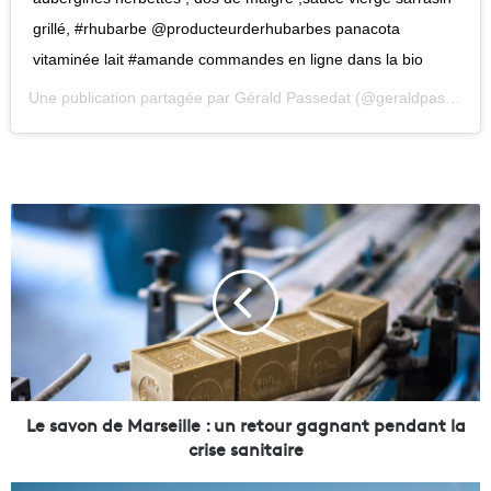
grillé, #rhubarbe @producteurderhubarbes panacota
vitaminée lait #amande commandes en ligne dans la bio
Une publication partagée par
Gérald Passedat
(@geraldpassedat) le
L
e
s
a
v
o
n
d
e
M
Le savon de Marseille : un retour gagnant pendant la
a
crise sanitaire
r