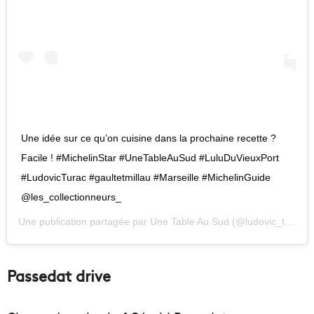
Une idée sur ce qu’on cuisine dans la prochaine recette ?
Facile ! #MichelinStar #UneTableAuSud #LuluDuVieuxPort
#LudovicTurac #gaultetmillau #Marseille #MichelinGuide
@les_collectionneurs_
Une publication partagée par
Une Table Au Sud
(@ludovic_turac) le
Passedat drive