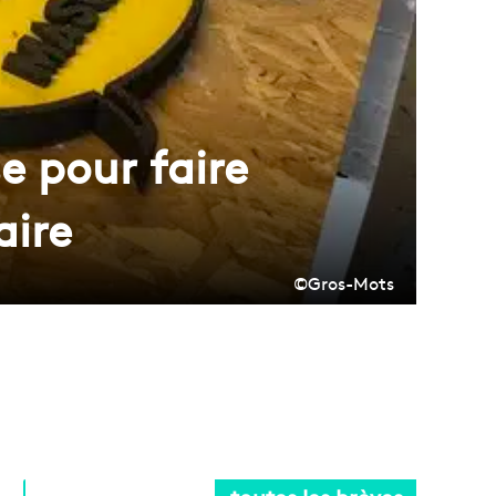
e pour faire
aire
©Gros-Mots