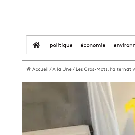
élément de menu
politique
économie
environ
Accueil
/
A la Une
/
Les Gros-Mots, l’alternat