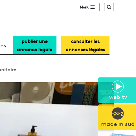
Sidebar (barre lat
Recherche
publier une
consulter les
ans
annonce légale
annonces légales
anitaire
web tv
made in sud