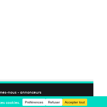
mes-nous
-
annonceurs
Facebook
X
Linkedin
YouTube
Instagram
RSS