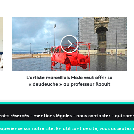
L
’
a
r
t
i
s
t
e
m
L’artiste marseillais MoJo veut offrir sa
a
« deudeuche » au professeur Raoult
r
s
e
i
l
roits réservés -
mentions légales
-
nous contacter
-
qui som
l
a
i