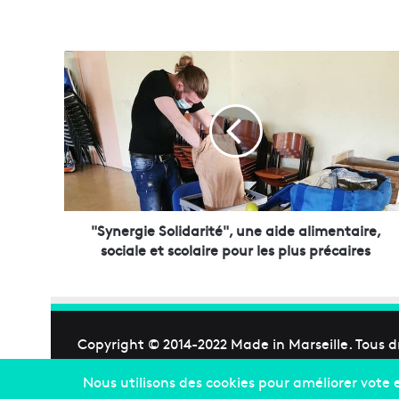
"
S
y
n
e
r
g
i
e
S
"Synergie Solidarité", une aide alimentaire,
o
sociale et scolaire pour les plus précaires
l
i
d
a
r
Copyright © 2014-2022
Made in Marseille
. Tous d
i
t
é