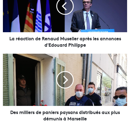
é
a
c
t
i
o
n
La réaction de Renaud Muselier après les annonces
d
d'Edouard Philippe
e
R
D
e
e
n
s
a
m
u
i
d
l
M
l
u
i
s
e
e
r
Des milliers de paniers paysans distribués aux plus
l
s
démunis à Marseille
i
d
e
e