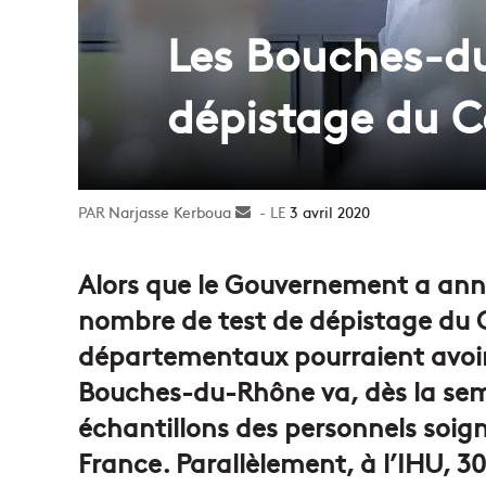
Les Bouches-du
dépistage du C
Narjasse Kerboua
Envoyer
3 avril 2020
un
courriel
Alors que le Gouvernement a an
nombre de test de dépistage du C
départementaux pourraient avoir u
Bouches-du-Rhône va, dès la sem
échantillons des personnels soign
France. Parallèlement, à l’IHU, 30