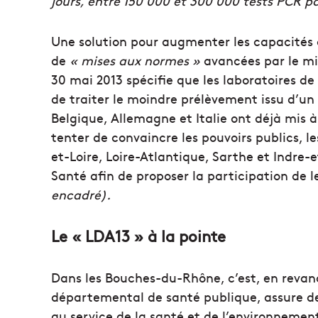
jours, entre 150 000 et 300 000 tests PCR p
Une solution pour augmenter les capacités 
de
« mises aux normes »
avancées par le min
30 mai 2013 spécifie que les laboratoires de 
de traiter le moindre prélèvement issu d’un
Belgique, Allemagne et Italie ont déjà mis à
tenter de convaincre les pouvoirs publics, 
et-Loire, Loire-Atlantique, Sarthe et Indre-e
Santé afin de proposer la participation de le
encadré).
Le « LDA13 » à la pointe
Dans les Bouches-du-Rhône, c’est, en revanc
départemental de santé publique, assure de
au service de la santé et de l’environnemen