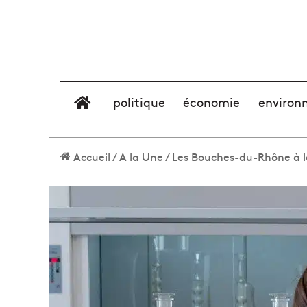
élément de menu
politique
économie
environ
Accueil
/
A la Une
/
Les Bouches-du-Rhône à la