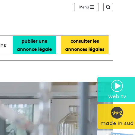
Sidebar (barre lat
Recherche
publier une
consulter les
ans
annonce légale
annonces légales
web tv
made in sud