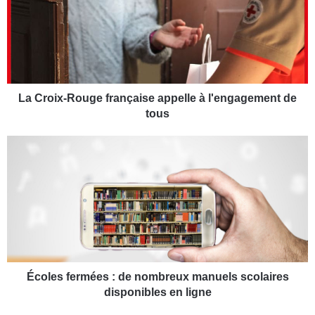
r
o
i
x
-
R
o
La Croix-Rouge française appelle à l'engagement de
u
tous
g
e
É
f
c
r
o
a
l
n
e
ç
s
a
f
i
e
s
r
e
m
Écoles fermées : de nombreux manuels scolaires
a
é
disponibles en ligne
p
e