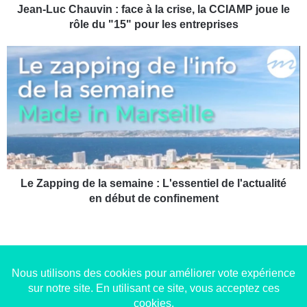
h
Jean-Luc Chauvin : face à la crise, la CCIAMP joue le
a
rôle du "15" pour les entreprises
u
v
L
i
e
n
Z
:
a
f
p
a
p
c
i
e
n
à
g
l
d
Le Zapping de la semaine : L'essentiel de l'actualité
a
e
en début de confinement
c
l
r
a
i
s
s
e
e
m
,
a
Copyright © 2014-2022
Made in Marseille
. Tous droits
l
i
réservés -
mentions légales
-
nous contacter
-
qui