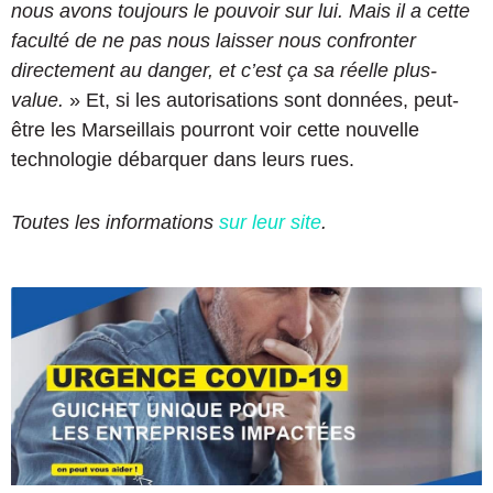
nous avons toujours le pouvoir sur lui. Mais il a cette
faculté de ne pas nous laisser nous confronter
directement au danger, et c’est ça sa réelle plus-
value.
» Et, si les autorisations sont données, peut-
être les Marseillais pourront voir cette nouvelle
technologie débarquer dans leurs rues.
Toutes les informations
sur leur site
.
J
e
a
n
-
L
u
c
C