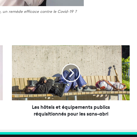
e, un remède efficace contre le Covid-19 ?
L
e
s
h
ô
t
e
l
s
e
Les hôtels et équipements publics
t
réquisitionnés pour les sans-abri
é
q
u