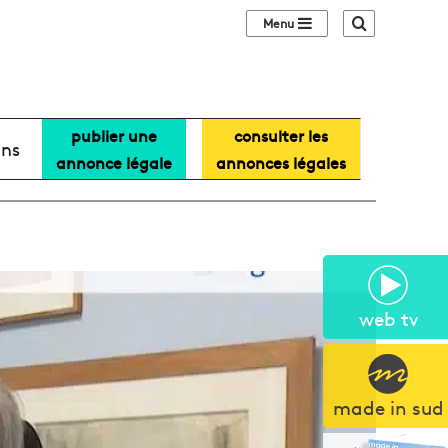
Sidebar (barre lat
Recherche
publier une
consulter les
ans
annonce légale
annonces légales
web tv
made in sud