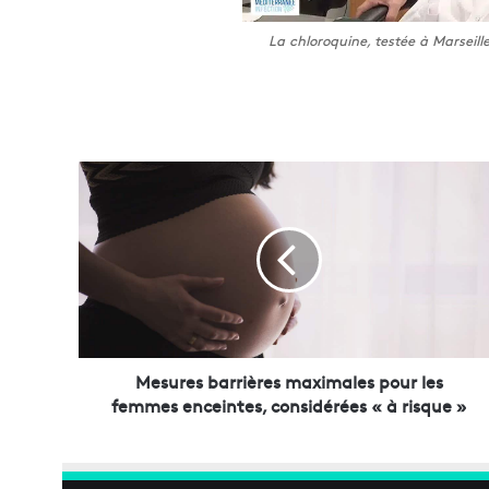
La chloroquine, testée à Marseill
M
e
s
u
r
e
s
b
a
r
Mesures barrières maximales pour les
r
femmes enceintes, considérées « à risque »
i
è
r