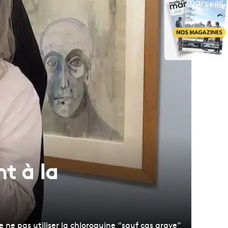
t à la
e ne pas utiliser la chloroquine “sauf cas grave”