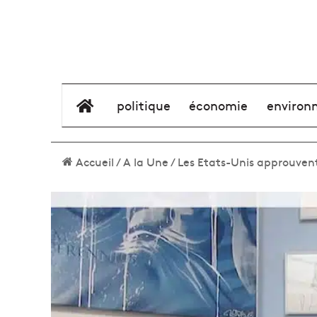
élément de menu
politique
économie
environ
Accueil
/
A la Une
/
Les Etats-Unis approuvent