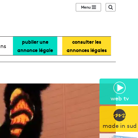
Sidebar (barre lat
Recherche
publier une
consulter les
ans
annonce légale
annonces légales
web tv
made in sud