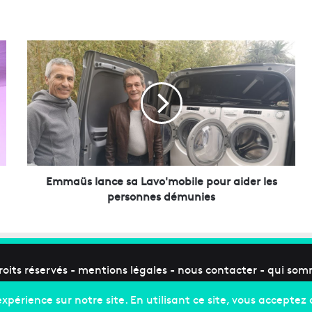
E
m
m
a
ü
s
l
a
n
c
Emmaüs lance sa Lavo'mobile pour aider les
e
personnes démunies
s
a
L
a
v
roits réservés -
mentions légales
-
nous contacter
-
qui som
o
'
m