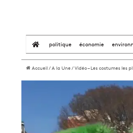
élément de menu
politique
économie
environ
Accueil
/
A la Une
/
Vidéo – Les costumes les p