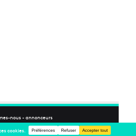
mes-nous
-
annonceurs
Facebook
X
Linkedin
YouTube
Instagram
RSS