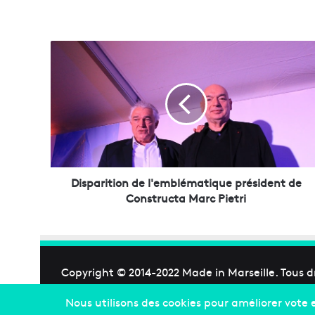
D
i
s
p
a
r
i
t
i
o
Disparition de l'emblématique président de
n
Constructa Marc Pietri
d
e
l
'
e
Copyright © 2014-2022
Made in Marseille
. Tous d
m
b
l