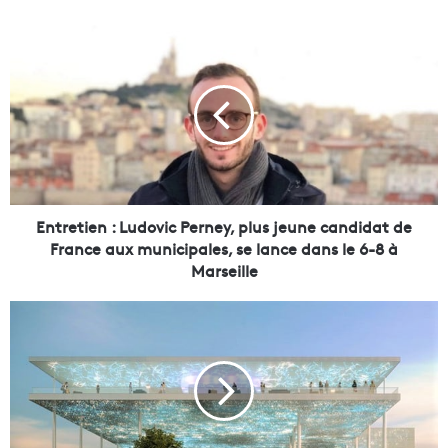
E
n
t
r
e
t
i
e
n
:
Entretien : Ludovic Perney, plus jeune candidat de
L
France aux municipales, se lance dans le 6-8 à
u
Marseille
d
o
U
v
n
i
e
c
a
P
g
e
e
r
n