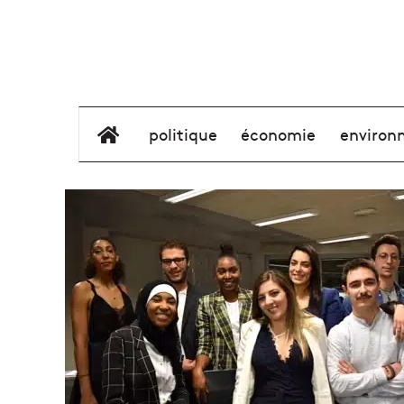
élément de menu
politique
économie
environ