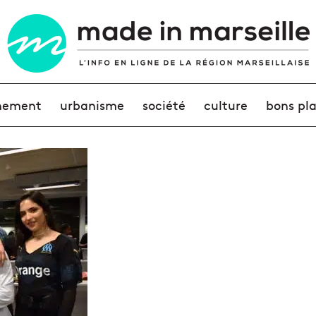
nement
urbanisme
société
culture
bons pl