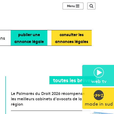
Sidebar (barre lat
Recherche
publier une
consulter les
ans
annonce légale
annonces légales
toutes les brèves
web tv
Le Palmarès du Droit 2026 récompense
les meilleurs cabinets d’avocats de la
made in sud
région