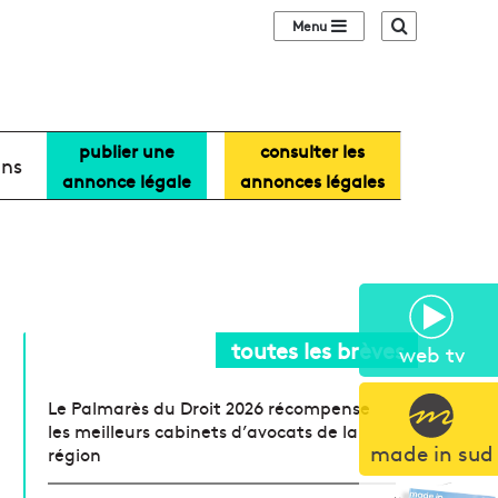
Sidebar (barre lat
Recherche
publier une
consulter les
ans
annonce légale
annonces légales
toutes les brèves
web tv
Le Palmarès du Droit 2026 récompense
les meilleurs cabinets d’avocats de la
made in sud
région