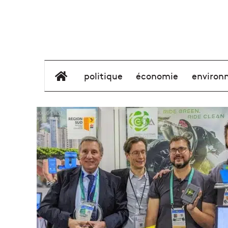
élément de menu
politique
économie
environ