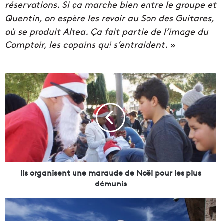
réservations. Si ça marche bien entre le groupe et
Quentin, on espère les revoir au Son des Guitares,
où se produit Altea. Ça fait partie de l’image du
Comptoir, les copains qui s’entraident.
»
I
l
s
o
r
g
a
n
i
s
Ils organisent une maraude de Noël pour les plus
e
démunis
n
t
L
u
e