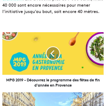
40 000 sont encore nécessaires pour mener
l’initiative jusqu’au bout, soit encore 40 mètres.
M
P
G
2
0
1
9
-
D
é
MPG 2019 - Découvrez le programme des fêtes de fin
c
d'année en Provence
o
u
L
v
a
r
C