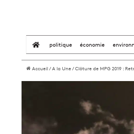
élément de menu
politique
économie
environ
Accueil
/
A la Une
/
Clôture de MPG 2019 : Retr