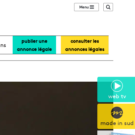
Sidebar (barre lat
Recherche
publier une
consulter les
ans
annonce légale
annonces légales
web tv
made in sud