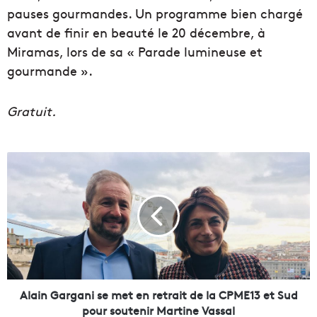
pauses gourmandes. Un programme bien chargé
avant de finir en beauté le 20 décembre, à
Miramas, lors de sa « Parade lumineuse et
gourmande ».
Gratuit.
A
l
a
i
n
G
a
r
g
a
Alain Gargani se met en retrait de la CPME13 et Sud
n
pour soutenir Martine Vassal