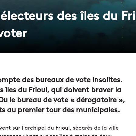
 électeurs des îles du Fr
voter
compte des bureaux de vote insolites.
îles du Frioul, qui doivent braver la
Ou le bureau de vote « dérogatoire »,
s au premier tour des municipales.
vent sur l’archipel du Frioul, séparés de la ville
rsonnes vivent sur ces îles à moins de deux