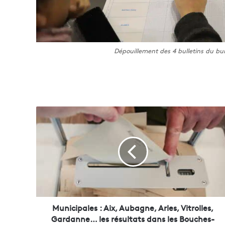
Dépouillement des 4 bulletins du bu
M
u
n
i
c
i
p
a
l
e
Municipales : Aix, Aubagne, Arles, Vitrolles,
s
Gardanne… les résultats dans les Bouches-