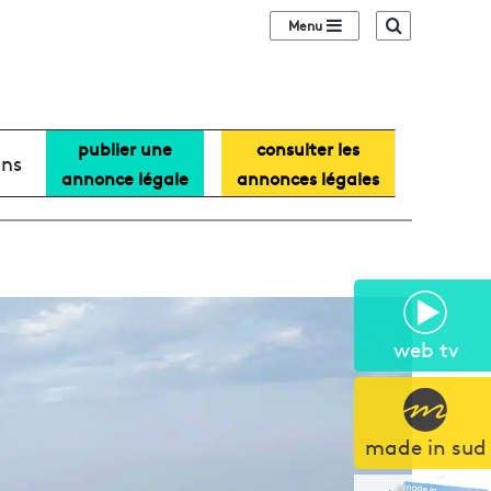
Sidebar (barre lat
Recherche
publier une
consulter les
ans
annonce légale
annonces légales
web tv
made in sud