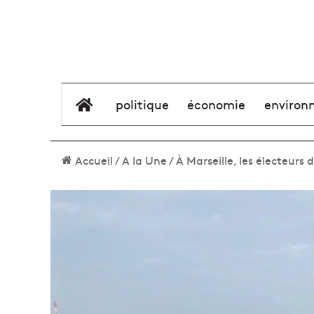
élément de menu
politique
économie
environ
Accueil
/
A la Une
/
À Marseille, les électeurs 