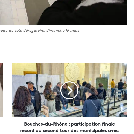
reau de vote dérogatoire, dimanche 15 mars.
B
o
u
c
h
e
s
-
d
u
Bouches-du-Rhône : participation finale
-
record au second tour des municipales avec