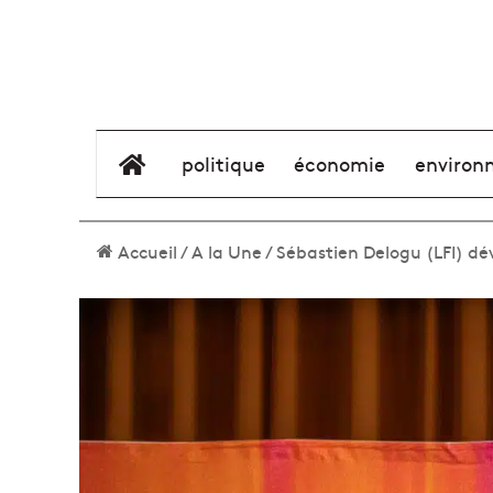
élément de menu
politique
économie
environ
Accueil
/
A la Une
/
Sébastien Delogu (LFI) dé