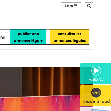
Sidebar (barre lat
Recherche
publier une
consulter les
ans
annonce légale
annonces légales
web tv
made in sud