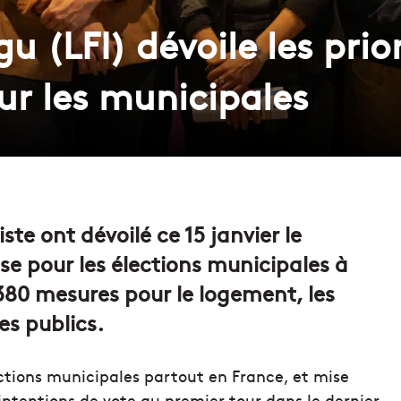
u (LFI) dévoile les prio
r les municipales
ste ont dévoilé ce 15 janvier le
e pour les élections municipales à
t 380 mesures pour le logement, les
ces publics.
ctions municipales partout en France, et mise
intentions de vote au premier tour dans le dernier