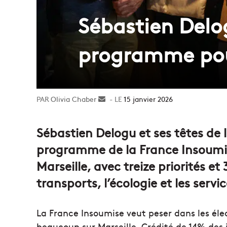
Sébastien Delog
programme pou
Olivia Chaber
Envoyer
15 janvier 2026
un
courriel
Sébastien Delogu et ses têtes de li
programme de la France Insoumis
Marseille, avec treize priorités e
transports, l’écologie et les servi
La France Insoumise veut peser dans les éle
beaucoup sur Marseille. Crédité de 14% des 