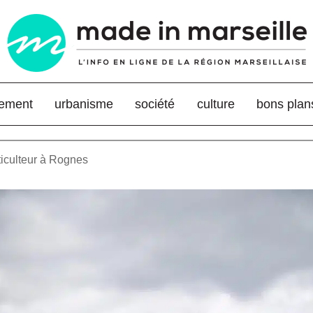
nement
urbanisme
société
culture
bons plan
iticulteur à Rognes