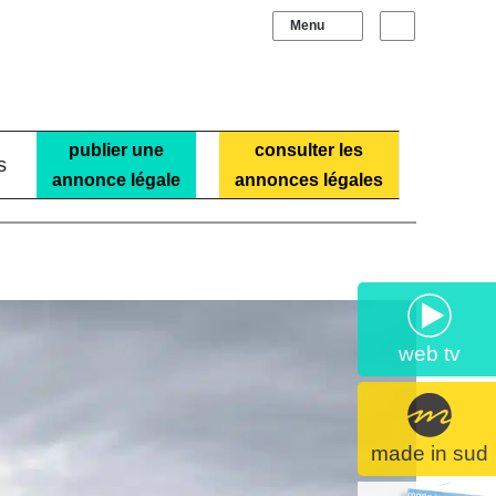
Sidebar (barre laté
Recherche
publier une
consulter les
s
annonce légale
annonces légales
web tv
made in sud