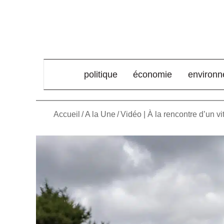
élément de menu
politique
économie
environ
Accueil
/
A la Une
/
Vidéo | À la rencontre d’un v