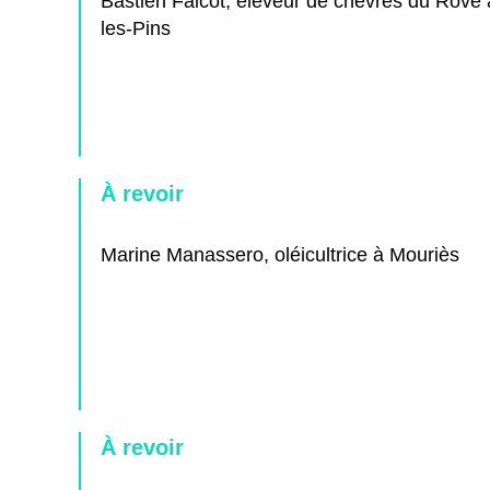
Bastien Falcot, éleveur de chèvres du Rove
les-Pins
À revoir
Marine Manassero, oléicultrice à Mouriès
À revoir