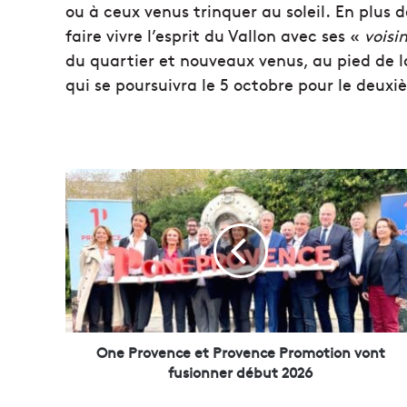
ou à ceux venus trinquer au soleil. En plus
faire vivre l’esprit du Vallon avec ses «
voisi
du quartier et nouveaux venus, au pied de l
qui se poursuivra le 5 octobre pour le deuxi
O
n
e
P
r
o
v
e
n
c
One Provence et Provence Promotion vont
e
fusionner début 2026
e
t