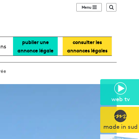
Sidebar (barre lat
Recherche
publier une
consulter les
ans
annonce légale
annonces légales
rée
web tv
made in sud