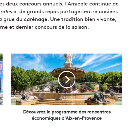
 des deux concours annuels, l’Amicale continue de
nades
», de grands repas partagés entre anciens
a grue du carénage. Une tradition bien vivante,
ème et dernier concours de la saison.
D
é
c
o
u
v
r
e
z
l
Découvrez le programme des rencontres
e
économiques d'Aix-en-Provence
p
r