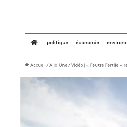
élément de menu
politique
économie
environ
Accueil
/
A la Une
/
Vidéo | « Feutre Fertile »