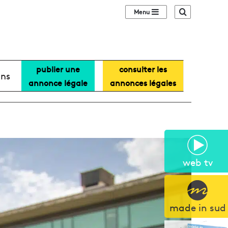
Sidebar (barre lat
Recherche
publier une
consulter les
ans
annonce légale
annonces légales
web tv
made in sud