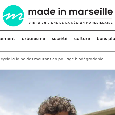
nement
urbanisme
société
culture
bons pl
 recycle la laine des moutons en paillage biodégradable