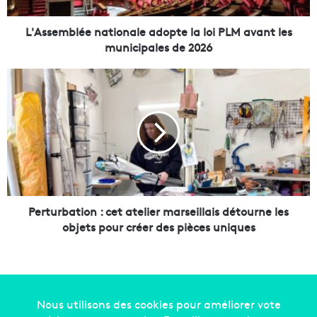
b
l
é
L'Assemblée nationale adopte la loi PLM avant les
e
municipales de 2026
n
a
P
t
e
i
r
o
t
n
u
a
r
l
b
e
a
a
t
d
i
Perturbation : cet atelier marseillais détourne les
o
o
objets pour créer des pièces uniques
p
n
t
:
e
c
l
e
a
t
l
a
Copyright © 2014-2022
Made in Marseille
. Tous droits