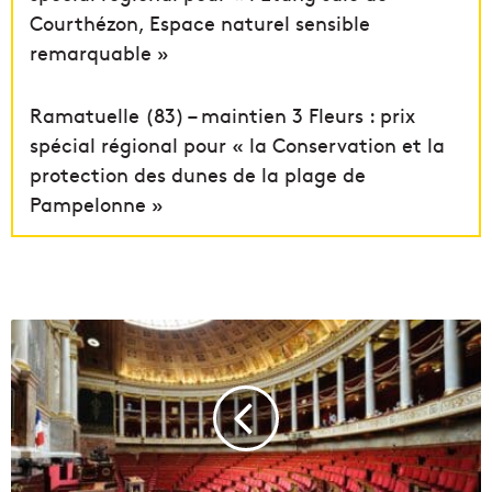
Courthézon, Espace naturel sensible
remarquable »
Ramatuelle (83) – maintien 3 Fleurs : prix
spécial régional pour « la Conservation et la
protection des dunes de la plage de
Pampelonne »
L
'
A
s
s
e
m