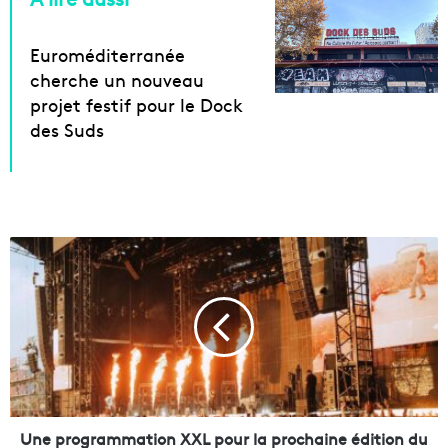
Euroméditerranée
cherche un nouveau
projet festif pour le Dock
des Suds
U
n
e
p
r
o
g
r
a
m
Une programmation XXL pour la prochaine édition du