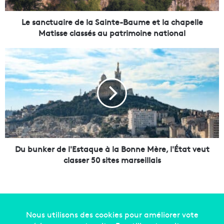
a
i
Le sanctuaire de la Sainte-Baume et la chapelle
r
Matisse classés au patrimoine national
e
d
D
e
u
l
b
a
u
S
n
a
k
i
e
n
r
t
d
e
e
Du bunker de l'Estaque à la Bonne Mère, l'État veut
-
l
classer 50 sites marseillais
B
'
a
E
u
s
m
t
e
a
e
q
Copyright © 2014-2022
Made in Marseille
. Tous droits