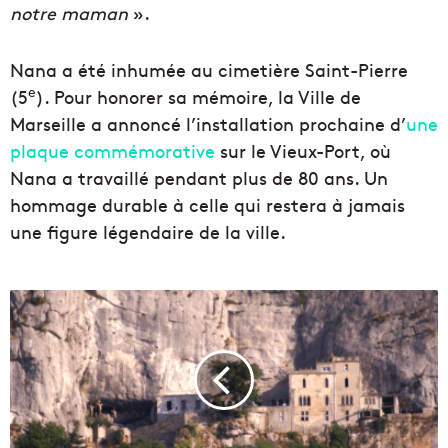
notre maman
».
Nana a été inhumée au cimetière Saint-Pierre
e
(5
). Pour honorer sa mémoire, la Ville de
Marseille a annoncé l’installation prochaine d’
une
plaque commémorative
sur le Vieux-Port, où
Nana a travaillé pendant plus de 80 ans. Un
hommage durable à celle qui restera à jamais
une figure légendaire de la ville.
L
e
s
a
n
c
t
u