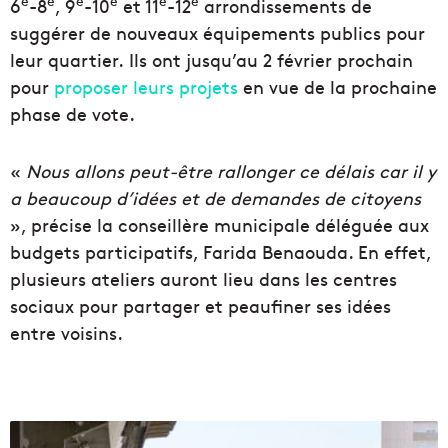
e
e
e
e
e
e
6
-8
, 9
-10
et 11
-12
arrondissements de
suggérer de nouveaux équipements publics pour
leur quartier. Ils ont jusqu’au 2 février prochain
pour
proposer leurs projets
en vue de la prochaine
phase de vote.
«
Nous allons peut-être rallonger ce délais car il y
a beaucoup d’idées et de demandes de citoyens
», précise la conseillère municipale déléguée aux
budgets participatifs, Farida Benaouda. En effet,
plusieurs ateliers auront lieu dans les centres
sociaux pour partager et peaufiner ses idées
entre voisins.
L