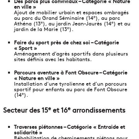
Des parcs plus conviviaux – Catégorie « Nature
en ville »
Ajout de mobilier urbain et espaces ombragés
e
au parc du Grand Séminaire (14
), au parc
e
e
Athéna (13
), au jardin Jean-Jaurès (14
) et au
e
jardin de la Marie (13
).
Faire du sport près de chez soi – Catégorie
« Sport »
Aménagement d’agrès sportifs dans plusieurs
sites définis avec les habitants.
Parcours aventure à Font Obscure – Catégorie
« Nature en ville »
Installation d’une tyrolienne et d’un parcours
sportif pour enfants au parc de Font Obscure
e
(14
).
e
e
Secteur des 15
et 16
arrondissements
Traverses piétonnes – Catégorie « Entraide et
solidarité »
Réhabilitation de cheminements piétons pour