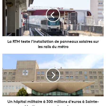
a
R
T
M
t
e
s
t
e
La RTM teste l’installation de panneaux solaires sur
l
les rails du métro
’
i
U
n
n
s
h
t
ô
a
p
l
i
l
t
a
a
t
l
i
m
Un hôpital militaire à 300 millions d'euros à Sainte-
o
i