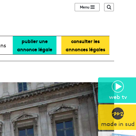
Sidebar (barre lat
Recherche
publier une
consulter les
ans
annonce légale
annonces légales
web tv
made in sud