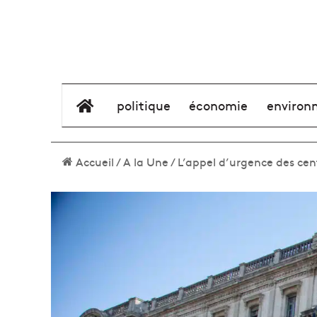
élément de menu
politique
économie
environ
Accueil
/
A la Une
/
L’appel d’urgence des cent