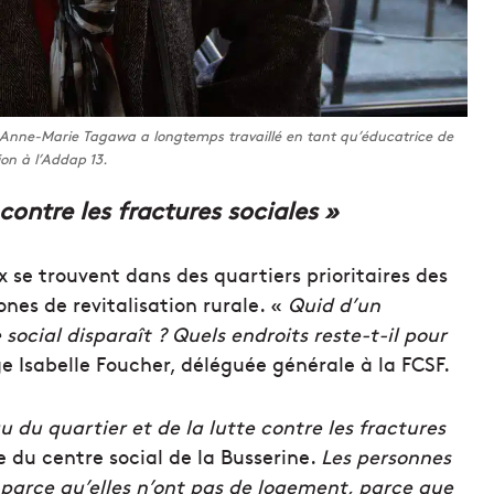
 Anne-Marie Tagawa a longtemps travaillé en tant qu’éducatrice de
on à l’Addap 13.
ontre les fractures sociales »
 se trouvent dans des quartiers prioritaires des
ones de revitalisation rurale. «
Quid d’un
 social disparaît ? Quels endroits reste-t-il pour
ge Isabelle Foucher, déléguée générale à la FCSF.
 du quartier et de la lutte contre les fractures
te du centre social de la Busserine.
Les personnes
 parce qu’elles n’ont pas de logement, parce que