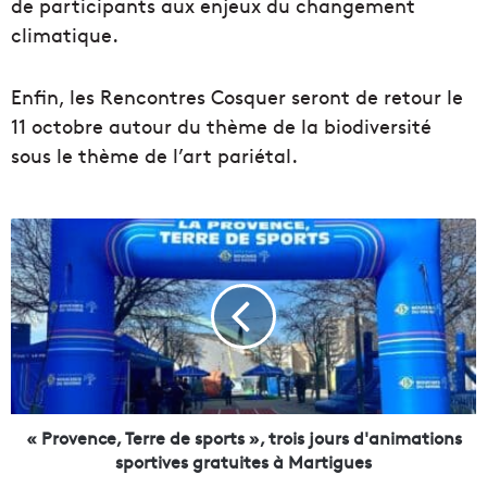
de participants aux enjeux du changement
climatique.
Enfin, les Rencontres Cosquer seront de retour le
11 octobre autour du thème de la biodiversité
sous le thème de l’art pariétal.
«
P
r
o
v
e
n
c
e
,
« Provence, Terre de sports », trois jours d'animations
T
sportives gratuites à Martigues
e