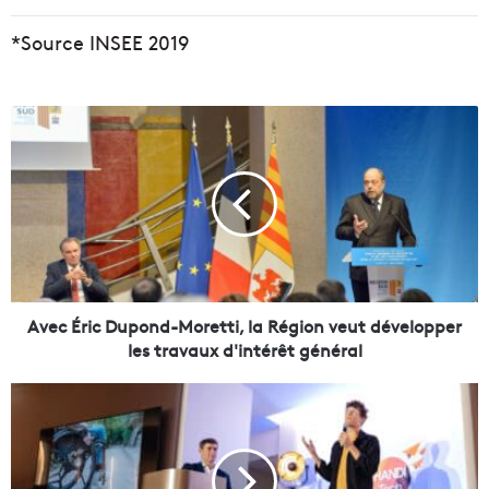
*Source INSEE 2019
A
v
e
c
É
r
i
c
D
u
Avec Éric Dupond-Moretti, la Région veut développer
p
les travaux d'intérêt général
o
n
H
d
a
-
n
M
d
o
i