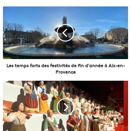
L
e
s
t
e
m
p
s
f
o
Les temps forts des festivités de fin d'année à Aix-en-
r
Provence
t
s
L
d
e
e
s
s
s
f
a
e
n
s
t
t
o