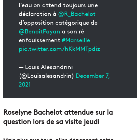
l’eau on attend toujours une
déclaration à
@R_Bachelot
d’opposition catégorique de
@BenoitPayan
a son ré
enfouissement
#Marseille
pic.twitter.com/hKkMMTpdiz
— Louis Alesandrini
(@Louisalesandrin)
December 7,
2021
Roselyne Bachelot attendue sur la
question lors de sa visite jeudi
Mais plus que tout, elles dénoncent cette