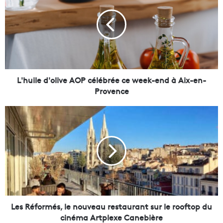
h
u
i
l
e
d
'
o
L'huile d'olive AOP célébrée ce week-end à Aix-en-
l
Provence
i
v
L
e
e
A
s
O
R
P
é
c
f
é
o
l
r
é
m
b
é
Les Réformés, le nouveau restaurant sur le rooftop du
r
s
cinéma Artplexe Canebière