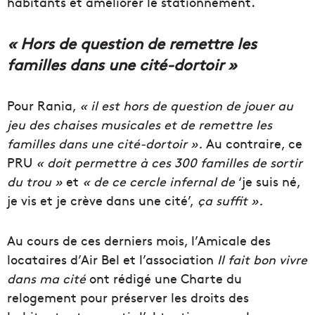
habitants et améliorer le stationnement.
« Hors de question de remettre les
familles dans une cité-dortoir »
Pour
Rania
,
« il est hors de question de jouer au
jeu des chaises musicales et de remettre les
familles dans une cité-dortoir ».
Au contraire,
c
e
PR
U
«
doit
permettre à
ces
300 familles de sortir
du
trou
»
et
« de ce
c
ercle
infernal
de
‘j
e
suis né
,
je vis et je crève dans une cité’,
ça suffit ».
Au cours de ces derniers mois, l’
Amicale
des
locataires
d’
Air
Bel
et l’association
Il fait bon vivre
dans ma cité
ont rédigé une Charte du
relogement pour préserver les droits des