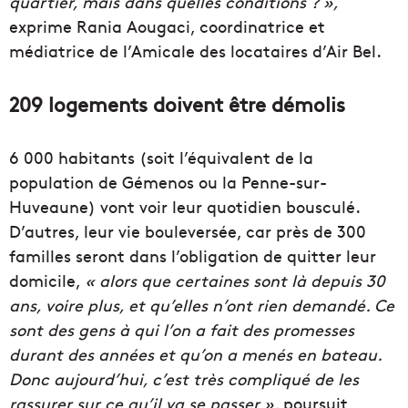
quartier
, mais dans quelles conditions
?
»,
exprime
Rania Aougaci
, coordinatrice et
médiatrice de l’
Amicale
des locataires d’
Air
Bel
.
209 logements doivent être démolis
6 000 habitants (soit l’équivalent de la
population de
Gémenos
ou la
Penne-sur-
Huveaune
)
vont voir leur quotidien bousculé.
D’autres, leur vie bouleversée, car
près de 300
familles seront dans l’obligation de quitter leur
domicile,
« alors que certaines sont là depuis
3
0
ans,
voire plus, et qu’elle
s
n’ont rien
demandé
. Ce
sont des gens à qui l’on a fait des promesses
durant des années et qu’on a
menés
en bateau.
Donc aujourd’hui, c’est très compliqué de les
rassurer sur ce qu’il va se passer »,
p
oursuit