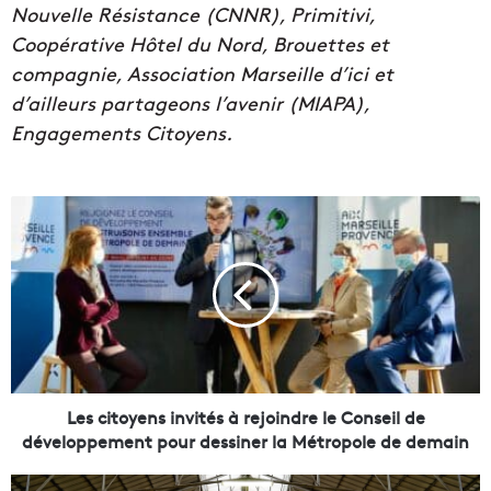
Nouvelle Résistance (CNNR), Primitivi,
Coopérative Hôtel du Nord, Brouettes et
compagnie, Association Marseille d’ici et
d’ailleurs partageons l’avenir (MIAPA),
Engagements Citoyens.
L
e
s
c
i
t
o
y
e
n
Les citoyens invités à rejoindre le Conseil de
s
développement pour dessiner la Métropole de demain
i
n
J