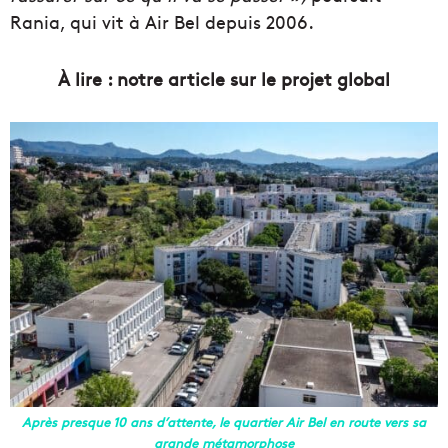
Rani
a
, qui vit à Air
Bel
depuis 2006.
À lire : notre article sur le projet global
Après presque 10 ans d’attente, le quartier Air Bel en route vers sa
grande métamorphose