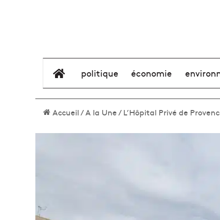
élément de menu
politique
économie
environ
Accueil
/
A la Une
/
L’Hôpital Privé de Provenc