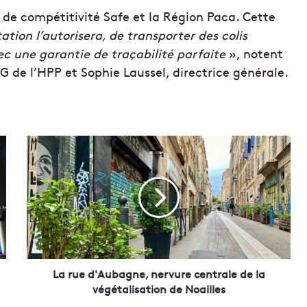
 de compétitivité Safe et la Région Paca. Cette
tion l’autorisera, de transporter des colis
ec une garantie de traçabilité parfaite
», notent
 de l’HPP et Sophie Laussel, directrice générale.
L
a
r
u
e
d
'
A
u
b
La rue d'Aubagne, nervure centrale de la
a
végétalisation de Noailles
g