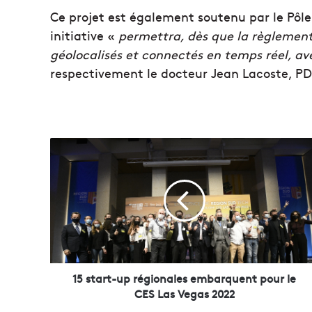
Ce projet est également soutenu par le Pôle
initiative «
permettra, dès que la règlementa
géolocalisés et connectés en temps réel, av
respectivement le docteur Jean Lacoste, PDG
1
5
s
t
a
r
t
-
u
p
15 start-up régionales embarquent pour le
r
CES Las Vegas 2022
é