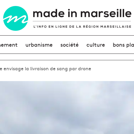
nement
urbanisme
société
culture
bons pl
e envisage la livraison de sang par drone