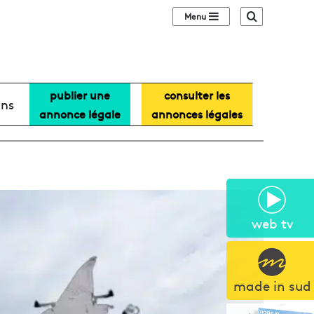
Sidebar (barre lat
Recherche
publier une
consulter les
ans
annonce légale
annonces légales
web tv
made in sud