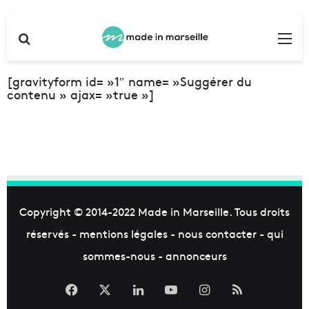
Rechercher
Me
[gravityform id= »1″ name= »Suggérer du
contenu » ajax= »true »]
Copyright © 2014-2022
Made in Marseille
. Tous droits
réservés -
mentions légales
-
nous contacter
-
qui
sommes-nous
-
annonceurs
Facebook
X
Linkedin
YouTube
Instagram
RSS