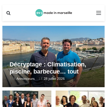
Rechercher
Me
Décryptage : Climatisation,
piscine, barbecue… tout
savoir sur les parties
Annonceurs
28 juillet 2026
communes en copropriété