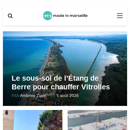
Rechercher
Me
Le sous-sol de l’Étang de
Berre pour chauffer Vitrolles
et Aix ? Des premiers forages
Ambrine Ziani
5 août 2026
en 2027