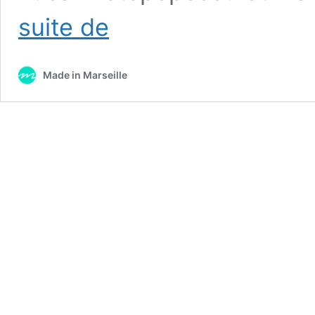
Deux
suite de
jeunes
Marseillais
sacrés
Made in Marseille
champions
du
monde
d’échecs
rapides